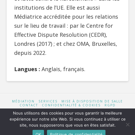
institutions de l’UE. Elle est aussi
Médiatrice accréditée pour les relations
sur le lieu de travail : par le Centre for
Effective Dispute Resolution (CEDR),
Londres (2017) ; et chez OMA, Bruxelles,
depuis 2022.
Langues :
Anglais, français.
MÉDIATION
SERVICES
MISE À DISPOSITION DE SALLE
CONTACT
CONFIDENTIALITÉ & COOKIES
RGPD
Nous utilisons des cookies pour vous garantir la meilleure
expérience sur notre site Web. Si vous continuez à utiliser ce
site, nous supposerons que vous en êtes satisfait.
Conception & Design
Armada
| Mis à jour par
Jean-François
Chevalier
OK
Politique de confidentialité