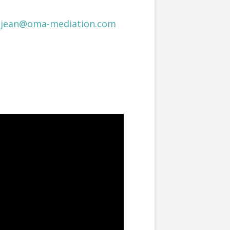
–
jean@oma-mediation.com