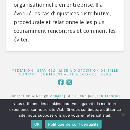
organisationnelle en entreprise. Il a
évoqué les cas d’injustices distributive,
procédurale et relationnelle les plus
couramment rencontrés et comment les
éviter.
MÉDIATION
SERVICES
MISE À DISPOSITION DE SALLE
CONTACT
CONFIDENTIALITÉ & COOKIES
RGPD
Conception & Design
Armada
| Mis à jour par
Jean-François
Chevalier
Nous utilisons des cookies pour vous garantir la meilleure
expérience sur notre site Web. Si vous continuez à utiliser ce
site, nous supposerons que vous en êtes satisfait.
OK
Politique de confidentialité