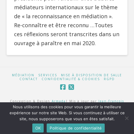
médiateurs internationaux sur le thème
de « la reconnaissance en médiation ».
Re-connaître et être reconnu …Toutes
ces réflexions seront transcrites dans un
ouvrage à paraître en mai 2020.
MÉDIATION
SERVICES
MISE À DISPOSITION DE SALLE
CONTACT
CONFIDENTIALITÉ & COOKIES
RGPD
Conception & Design
Armada
| Mis à jour par
Jean-François
Chevalier
Nous utilisons des cookies pour vous garantir la meilleure
expérience sur notre site Web. Si vous continuez à utiliser ce
site, nous supposerons que vous en êtes satisfait.
OK
Politique de confidentialité