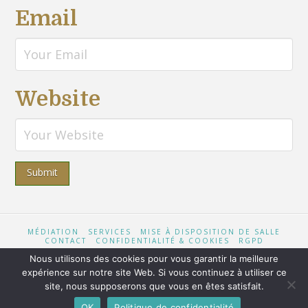
Email
Website
MÉDIATION
SERVICES
MISE À DISPOSITION DE SALLE
CONTACT
CONFIDENTIALITÉ & COOKIES
RGPD
Nous utilisons des cookies pour vous garantir la meilleure
expérience sur notre site Web. Si vous continuez à utiliser ce
site, nous supposerons que vous en êtes satisfait.
Conception & Design
Armada
| Mis à jour par
Jean-François
Chevalier
OK
Politique de confidentialité