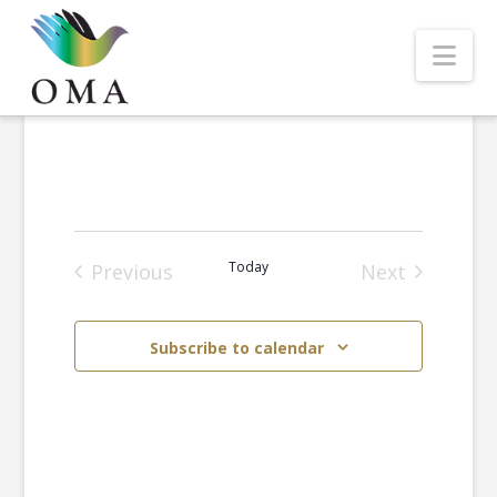
Nav
Today
Previous
Next
Events
Events
Subscribe to calendar