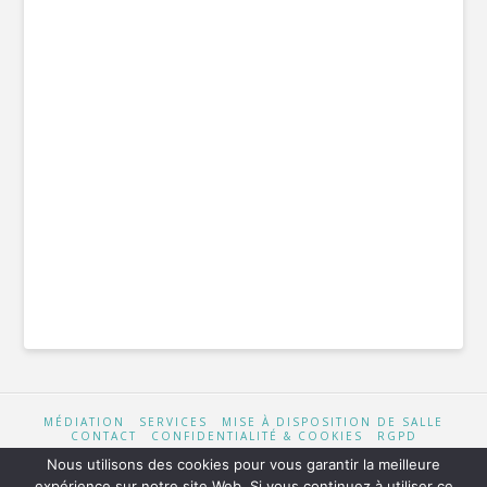
MÉDIATION
SERVICES
MISE À DISPOSITION DE SALLE
CONTACT
CONFIDENTIALITÉ & COOKIES
RGPD
Nous utilisons des cookies pour vous garantir la meilleure
expérience sur notre site Web. Si vous continuez à utiliser ce